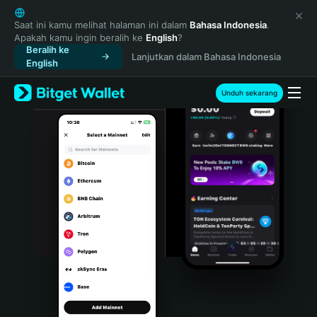
English
日本語
Saat ini kamu melihat halaman ini dalam
Bahasa Indonesia
.
Apakah kamu ingin beralih ke
English
?
Tiếng Việt
Beralih ke
Lanjutkan dalam Bahasa Indonesia
Русский
English
Español (Latinoamérica)
Türkçe
Unduh sekarang
Italiano
Français
Deutsch
简体中文
繁體中文
Português (Portugal)
Bahasa Indonesia
ภาษาไทย
हिन्दी
বাংলা
Español
Português (Brasil)
Español (Argentina)