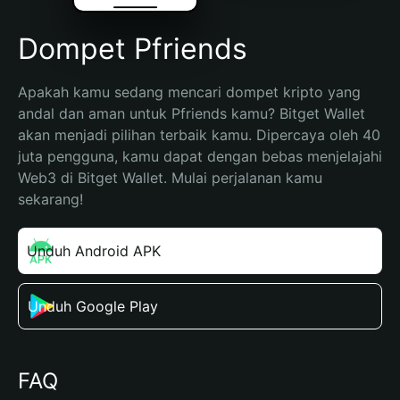
Dompet Pfriends
Apakah kamu sedang mencari dompet kripto yang 
andal dan aman untuk Pfriends kamu? Bitget Wallet 
akan menjadi pilihan terbaik kamu. Dipercaya oleh 40 
juta pengguna, kamu dapat dengan bebas menjelajahi 
Web3 di Bitget Wallet. Mulai perjalanan kamu 
sekarang!
Unduh Android APK
Unduh Google Play
FAQ