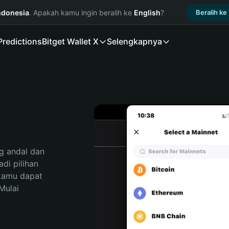
ndonesia
. Apakah kamu ingin beralih ke
English
?
Beralih ke
Predictions
Bitget Wallet X
Selengkapnya
 andal dan 
i pilihan 
kamu dapat 
ulai 