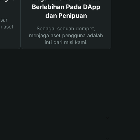
Berlebihan Pada DApp
dan Penipuan
sar
i aset
Sebagai sebuah dompet,
menjaga aset pengguna adalah
inti dari misi kami.