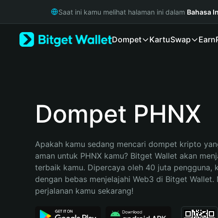
English
Saat ini kamu melihat halaman ini dalam
Bahasa I
日本語
Tiếng Việt
Dompet
Kartu
Swap
Earn
Русский
Español (Latinoamérica)
Türkçe
Italiano
Français
Deutsch
Dompet PHNX
简体中文
繁體中文
Português (Portugal)
Apakah kamu sedang mencari dompet kripto yang
Bahasa Indonesia
aman untuk PHNX kamu? Bitget Wallet akan menjad
ภาษาไทย
terbaik kamu. Dipercaya oleh 40 juta pengguna, 
हिन्दी
dengan bebas menjelajahi Web3 di Bitget Wallet. M
বাংলা
perjalanan kamu sekarang!
Español
Português (Brasil)
Español (Argentina)