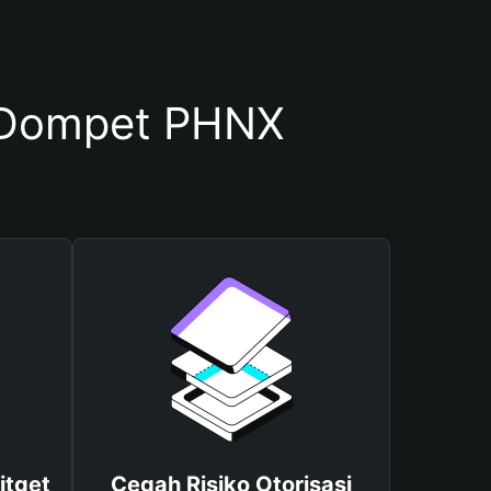
 Dompet PHNX
itget
Cegah Risiko Otorisasi