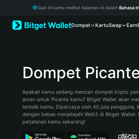
English
Saat ini kamu melihat halaman ini dalam
Bahasa I
日本語
Tiếng Việt
Dompet
Kartu
Swap
Earn
Русский
Español (Latinoamérica)
Türkçe
Italiano
Français
Deutsch
Dompet Picant
简体中文
繁體中文
Português (Portugal)
Apakah kamu sedang mencari dompet kripto yang
Bahasa Indonesia
aman untuk Picante kamu? Bitget Wallet akan menj
ภาษาไทย
terbaik kamu. Dipercaya oleh 40 juta pengguna, 
हिन्दी
dengan bebas menjelajahi Web3 di Bitget Wallet. M
বাংলা
perjalanan kamu sekarang!
Español
Português (Brasil)
Español (Argentina)