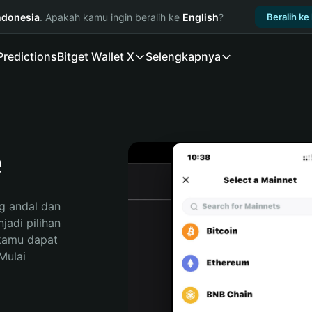
ndonesia
. Apakah kamu ingin beralih ke
English
?
Beralih ke
Predictions
Bitget Wallet X
Selengkapnya
e
 andal dan 
adi pilihan 
kamu dapat 
ulai 