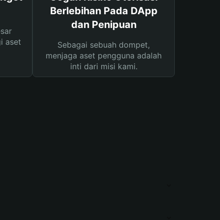
Berlebihan Pada DApp
dan Penipuan
sar
i aset
Sebagai sebuah dompet,
menjaga aset pengguna adalah
inti dari misi kami.