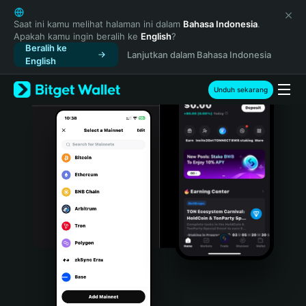
English
日本語
Saat ini kamu melihat halaman ini dalam
Bahasa Indonesia
.
Apakah kamu ingin beralih ke
English
?
Tiếng Việt
Beralih ke
Lanjutkan dalam Bahasa Indonesia
Русский
English
Español (Latinoamérica)
Türkçe
Unduh sekarang
Italiano
Français
Deutsch
简体中文
繁體中文
Português (Portugal)
Bahasa Indonesia
ภาษาไทย
हिन्दी
বাংলা
Español
Português (Brasil)
Español (Argentina)