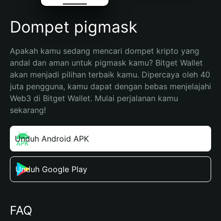
Dompet pigmask
Apakah kamu sedang mencari dompet kripto yang 
andal dan aman untuk pigmask kamu? Bitget Wallet 
akan menjadi pilihan terbaik kamu. Dipercaya oleh 40 
juta pengguna, kamu dapat dengan bebas menjelajahi 
Web3 di Bitget Wallet. Mulai perjalanan kamu 
sekarang!
Unduh Android APK
Unduh Google Play
FAQ