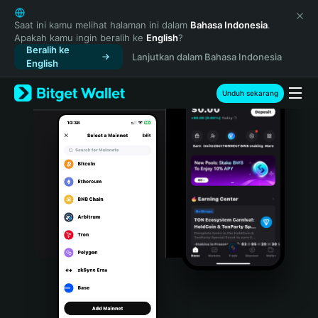
English
日本語
Saat ini kamu melihat halaman ini dalam
Bahasa Indonesia
.
Apakah kamu ingin beralih ke
English
?
Tiếng Việt
Beralih ke
Lanjutkan dalam Bahasa Indonesia
Русский
English
Español (Latinoamérica)
Türkçe
Unduh sekarang
Italiano
Français
Deutsch
简体中文
繁體中文
Português (Portugal)
Bahasa Indonesia
ภาษาไทย
हिन्दी
বাংলা
Español
Português (Brasil)
Español (Argentina)