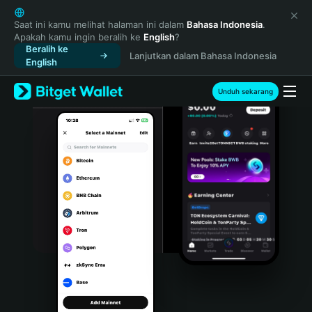
English
日本語
Saat ini kamu melihat halaman ini dalam
Bahasa Indonesia
.
Apakah kamu ingin beralih ke
English
?
Tiếng Việt
Beralih ke
Lanjutkan dalam Bahasa Indonesia
Русский
English
Español (Latinoamérica)
Türkçe
Unduh sekarang
Italiano
Français
Deutsch
简体中文
繁體中文
Português (Portugal)
Bahasa Indonesia
ภาษาไทย
हिन्दी
বাংলা
Español
Português (Brasil)
Español (Argentina)