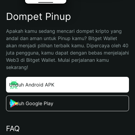
Dompet Pinup
Apakah kamu sedang mencari dompet kripto yang 
andal dan aman untuk Pinup kamu? Bitget Wallet 
akan menjadi pilihan terbaik kamu. Dipercaya oleh 40 
juta pengguna, kamu dapat dengan bebas menjelajahi 
Web3 di Bitget Wallet. Mulai perjalanan kamu 
sekarang!
Unduh Android APK
Unduh Google Play
FAQ