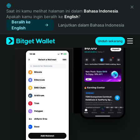
English
日本語
Saat ini kamu melihat halaman ini dalam
Bahasa Indonesia
.
Apakah kamu ingin beralih ke
English
?
Tiếng Việt
Beralih ke
Lanjutkan dalam Bahasa Indonesia
Русский
English
Español (Latinoamérica)
Türkçe
Unduh sekarang
Italiano
Français
Deutsch
简体中文
繁體中文
Português (Portugal)
Bahasa Indonesia
ภาษาไทย
हिन्दी
বাংলা
Español
Português (Brasil)
Español (Argentina)