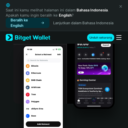
English
日本語
Saat ini kamu melihat halaman ini dalam
Bahasa Indonesia
.
Apakah kamu ingin beralih ke
English
?
Tiếng Việt
Beralih ke
Lanjutkan dalam Bahasa Indonesia
Русский
English
Español (Latinoamérica)
Türkçe
Unduh sekarang
Italiano
Français
Deutsch
简体中文
繁體中文
Português (Portugal)
Bahasa Indonesia
ภาษาไทย
हिन्दी
বাংলা
Español
Português (Brasil)
Español (Argentina)