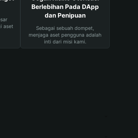
Berlebihan Pada DApp
dan Penipuan
sar
i aset
Sebagai sebuah dompet,
menjaga aset pengguna adalah
inti dari misi kami.