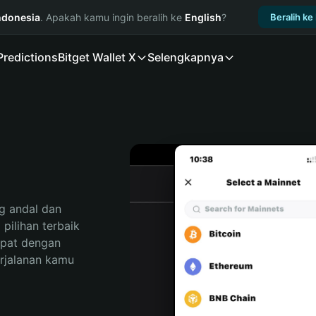
ndonesia
. Apakah kamu ingin beralih ke
English
?
Beralih ke
Predictions
Bitget Wallet X
Selengkapnya
 andal dan 
ilihan terbaik 
pat dengan 
rjalanan kamu 