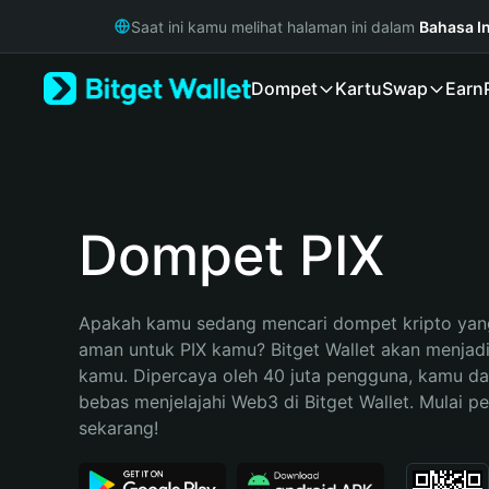
English
Saat ini kamu melihat halaman ini dalam
Bahasa I
日本語
Tiếng Việt
Dompet
Kartu
Swap
Earn
Русский
Español (Latinoamérica)
Türkçe
Italiano
Français
Deutsch
Dompet PIX
简体中文
繁體中文
Português (Portugal)
Apakah kamu sedang mencari dompet kripto yang
Bahasa Indonesia
aman untuk PIX kamu? Bitget Wallet akan menjadi p
ภาษาไทย
kamu. Dipercaya oleh 40 juta pengguna, kamu da
हिन्दी
bebas menjelajahi Web3 di Bitget Wallet. Mulai pe
বাংলা
sekarang!
Español
Português (Brasil)
Español (Argentina)