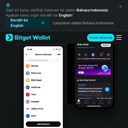
English
日本語
Saat ini kamu melihat halaman ini dalam
Bahasa Indonesia
.
Apakah kamu ingin beralih ke
English
?
Tiếng Việt
Beralih ke
Lanjutkan dalam Bahasa Indonesia
Русский
English
Español (Latinoamérica)
Türkçe
Unduh sekarang
Italiano
Français
Deutsch
简体中文
繁體中文
Português (Portugal)
Bahasa Indonesia
ภาษาไทย
हिन्दी
বাংলা
Español
Português (Brasil)
Español (Argentina)