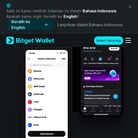
English
日本語
Saat ini kamu melihat halaman ini dalam
Bahasa Indonesia
.
Apakah kamu ingin beralih ke
English
?
Tiếng Việt
Beralih ke
Lanjutkan dalam Bahasa Indonesia
Русский
English
Español (Latinoamérica)
Türkçe
Unduh sekarang
Italiano
Français
Deutsch
简体中文
繁體中文
Português (Portugal)
Bahasa Indonesia
ภาษาไทย
हिन्दी
বাংলা
Español
Português (Brasil)
Español (Argentina)