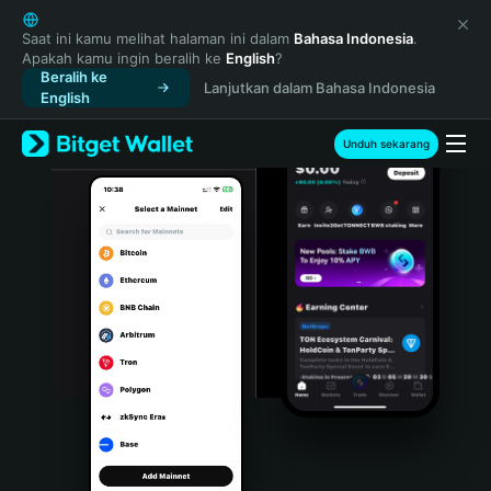
English
日本語
Saat ini kamu melihat halaman ini dalam
Bahasa Indonesia
.
Apakah kamu ingin beralih ke
English
?
Tiếng Việt
Beralih ke
Lanjutkan dalam Bahasa Indonesia
Русский
English
Español (Latinoamérica)
Türkçe
Unduh sekarang
Italiano
Français
Deutsch
简体中文
繁體中文
Português (Portugal)
Bahasa Indonesia
ภาษาไทย
हिन्दी
বাংলা
Español
Português (Brasil)
Español (Argentina)