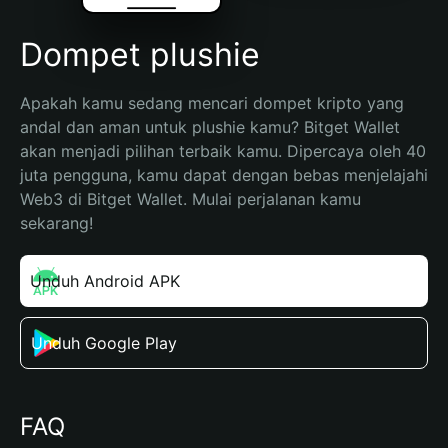
Dompet plushie
Apakah kamu sedang mencari dompet kripto yang 
andal dan aman untuk plushie kamu? Bitget Wallet 
akan menjadi pilihan terbaik kamu. Dipercaya oleh 40 
juta pengguna, kamu dapat dengan bebas menjelajahi 
Web3 di Bitget Wallet. Mulai perjalanan kamu 
sekarang!
Unduh Android APK
Unduh Google Play
FAQ