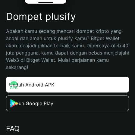
Dompet plusify
Apakah kamu sedang mencari dompet kripto yang 
andal dan aman untuk plusify kamu? Bitget Wallet 
akan menjadi pilihan terbaik kamu. Dipercaya oleh 40 
juta pengguna, kamu dapat dengan bebas menjelajahi 
Web3 di Bitget Wallet. Mulai perjalanan kamu 
sekarang!
Unduh Android APK
Unduh Google Play
FAQ