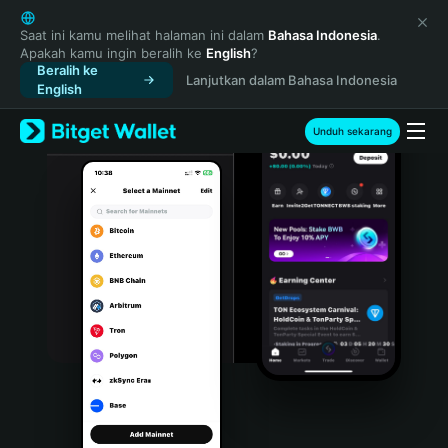
English
日本語
Saat ini kamu melihat halaman ini dalam
Bahasa Indonesia
.
Apakah kamu ingin beralih ke
English
?
Tiếng Việt
Beralih ke
Lanjutkan dalam Bahasa Indonesia
Русский
English
Español (Latinoamérica)
Türkçe
Unduh sekarang
Italiano
Français
Deutsch
简体中文
繁體中文
Português (Portugal)
Bahasa Indonesia
ภาษาไทย
हिन्दी
বাংলা
Español
Português (Brasil)
Español (Argentina)