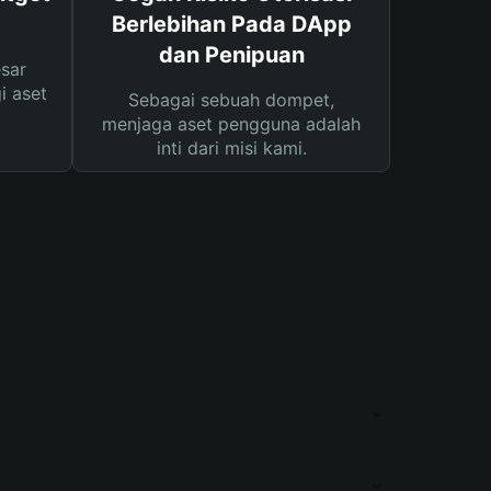
Berlebihan Pada DApp
dan Penipuan
sar
i aset
Sebagai sebuah dompet,
menjaga aset pengguna adalah
inti dari misi kami.