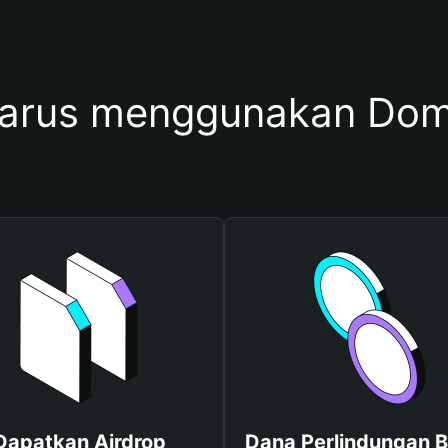
harus menggunakan Do
Dapatkan Airdrop
Dana Perlindungan B