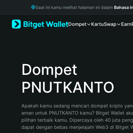
English
Saat ini kamu melihat halaman ini dalam
Bahasa I
日本語
Tiếng Việt
Dompet
Kartu
Swap
Earn
Русский
Español (Latinoamérica)
Türkçe
Italiano
Français
Deutsch
Dompet
简体中文
繁體中文
PNUTKANTO
Português (Portugal)
Bahasa Indonesia
ภาษาไทย
हिन्दी
Apakah kamu sedang mencari dompet kripto yang
বাংলা
aman untuk PNUTKANTO kamu? Bitget Wallet aka
Español
pilihan terbaik kamu. Dipercaya oleh 40 juta pen
Português (Brasil)
dapat dengan bebas menjelajahi Web3 di Bitget Wa
Español (Argentina)