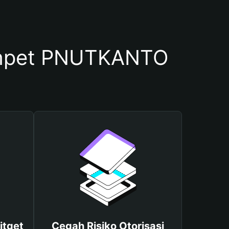
mpet PNUTKANTO
itget
Cegah Risiko Otorisasi