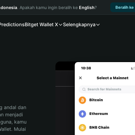
ndonesia
. Apakah kamu ingin beralih ke
English
?
Beralih ke
Predictions
Bitget Wallet X
Selengkapnya
 andal dan 
n menjadi 
gguna, kamu 
llet. Mulai 