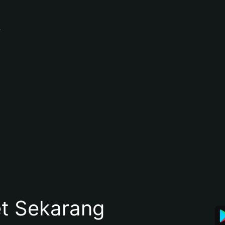
?
et Sekarang