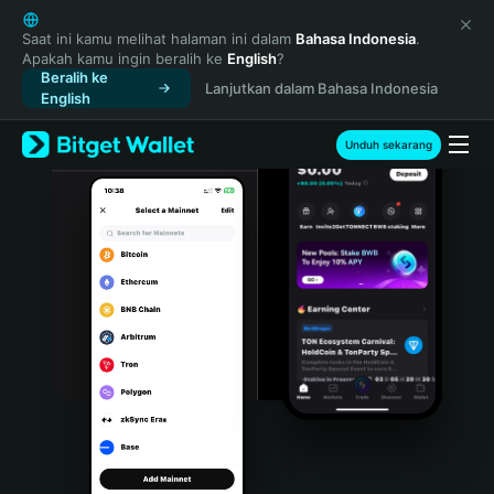
English
日本語
Saat ini kamu melihat halaman ini dalam
Bahasa Indonesia
.
Apakah kamu ingin beralih ke
English
?
Tiếng Việt
Beralih ke
Lanjutkan dalam Bahasa Indonesia
Русский
English
Español (Latinoamérica)
Türkçe
Unduh sekarang
Italiano
Français
Deutsch
简体中文
繁體中文
Português (Portugal)
Bahasa Indonesia
ภาษาไทย
हिन्दी
বাংলা
Español
Português (Brasil)
Español (Argentina)