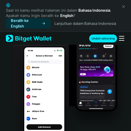
English
日本語
Saat ini kamu melihat halaman ini dalam
Bahasa Indonesia
.
Apakah kamu ingin beralih ke
English
?
Tiếng Việt
Beralih ke
Lanjutkan dalam Bahasa Indonesia
Русский
English
Español (Latinoamérica)
Türkçe
Unduh sekarang
Italiano
Français
Deutsch
简体中文
繁體中文
Português (Portugal)
Bahasa Indonesia
ภาษาไทย
हिन्दी
বাংলা
Español
Português (Brasil)
Español (Argentina)