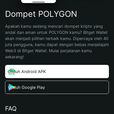
Dompet POLYGON
Apakah kamu sedang mencari dompet kripto yang 
andal dan aman untuk POLYGON kamu? Bitget Wallet 
akan menjadi pilihan terbaik kamu. Dipercaya oleh 40 
juta pengguna, kamu dapat dengan bebas menjelajahi 
Web3 di Bitget Wallet. Mulai perjalanan kamu 
sekarang!
Unduh Android APK
Unduh Google Play
FAQ