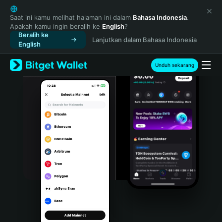
English
日本語
Saat ini kamu melihat halaman ini dalam
Bahasa Indonesia
.
Apakah kamu ingin beralih ke
English
?
Tiếng Việt
Beralih ke
Lanjutkan dalam Bahasa Indonesia
Русский
English
Español (Latinoamérica)
Türkçe
Unduh sekarang
Italiano
Français
Deutsch
简体中文
繁體中文
Português (Portugal)
Bahasa Indonesia
ภาษาไทย
हिन्दी
বাংলা
Español
Português (Brasil)
Español (Argentina)