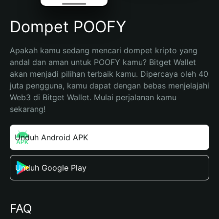
Dompet POOFY
Apakah kamu sedang mencari dompet kripto yang 
andal dan aman untuk POOFY kamu? Bitget Wallet 
akan menjadi pilihan terbaik kamu. Dipercaya oleh 40 
juta pengguna, kamu dapat dengan bebas menjelajahi 
Web3 di Bitget Wallet. Mulai perjalanan kamu 
sekarang!
Unduh Android APK
Unduh Google Play
FAQ