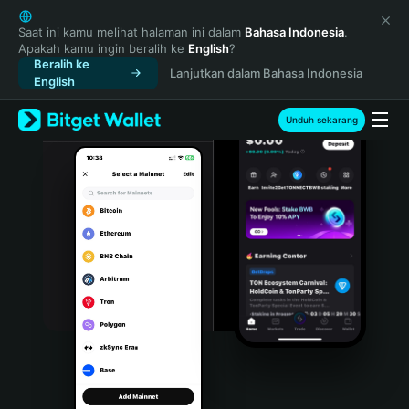
English
日本語
Saat ini kamu melihat halaman ini dalam
Bahasa Indonesia
.
Apakah kamu ingin beralih ke
English
?
Tiếng Việt
Beralih ke
Lanjutkan dalam Bahasa Indonesia
Русский
English
Español (Latinoamérica)
Türkçe
Unduh sekarang
Italiano
Français
Deutsch
简体中文
繁體中文
Português (Portugal)
Bahasa Indonesia
ภาษาไทย
हिन्दी
বাংলা
Español
Português (Brasil)
Español (Argentina)