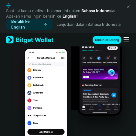
English
日本語
Saat ini kamu melihat halaman ini dalam
Bahasa Indonesia
.
Apakah kamu ingin beralih ke
English
?
Tiếng Việt
Beralih ke
Lanjutkan dalam Bahasa Indonesia
Русский
English
Español (Latinoamérica)
Türkçe
Unduh sekarang
Italiano
Français
Deutsch
简体中文
繁體中文
Português (Portugal)
Bahasa Indonesia
ภาษาไทย
हिन्दी
বাংলা
Español
Português (Brasil)
Español (Argentina)