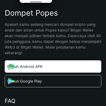
Dompet Popes
Apakah kamu sedang mencari dompet kripto yang 
andal dan aman untuk Popes kamu? Bitget Wallet 
akan menjadi pilihan terbaik kamu. Dipercaya oleh 40 
juta pengguna, kamu dapat dengan bebas menjelajahi 
Web3 di Bitget Wallet. Mulai perjalanan kamu 
sekarang!
Unduh Android APK
Unduh Google Play
FAQ