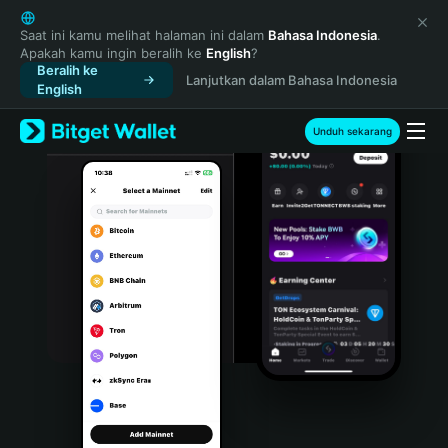
English
日本語
Saat ini kamu melihat halaman ini dalam
Bahasa Indonesia
.
Apakah kamu ingin beralih ke
English
?
Tiếng Việt
Beralih ke
Lanjutkan dalam Bahasa Indonesia
Русский
English
Español (Latinoamérica)
Türkçe
Unduh sekarang
Italiano
Français
Deutsch
简体中文
繁體中文
Português (Portugal)
Bahasa Indonesia
ภาษาไทย
हिन्दी
বাংলা
Español
Português (Brasil)
Español (Argentina)