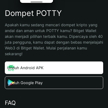
Dompet POTTY
Apakah kamu sedang mencari dompet kripto yang 
andal dan aman untuk POTTY kamu? Bitget Wallet 
akan menjadi pilihan terbaik kamu. Dipercaya oleh 40 
juta pengguna, kamu dapat dengan bebas menjelajahi 
Web3 di Bitget Wallet. Mulai perjalanan kamu 
sekarang!
Unduh Android APK
Unduh Google Play
FAQ