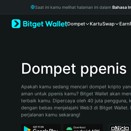
English
Saat ini kamu melihat halaman ini dalam
Bahasa I
日本語
Tiếng Việt
Dompet
Kartu
Swap
Earn
Русский
Español (Latinoamérica)
Türkçe
Italiano
Français
Deutsch
Dompet ppenis
简体中文
繁體中文
Português (Portugal)
Apakah kamu sedang mencari dompet kripto yang
Bahasa Indonesia
aman untuk ppenis kamu? Bitget Wallet akan menja
ภาษาไทย
terbaik kamu. Dipercaya oleh 40 juta pengguna, 
हिन्दी
dengan bebas menjelajahi Web3 di Bitget Wallet. M
বাংলা
perjalanan kamu sekarang!
Español
Português (Brasil)
Español (Argentina)