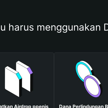
u harus menggunakan D
tkan Airdrop ppenis
Dana Perlindungan B