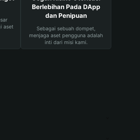
Berlebihan Pada DApp
dan Penipuan
sar
i aset
Sebagai sebuah dompet,
menjaga aset pengguna adalah
inti dari misi kami.