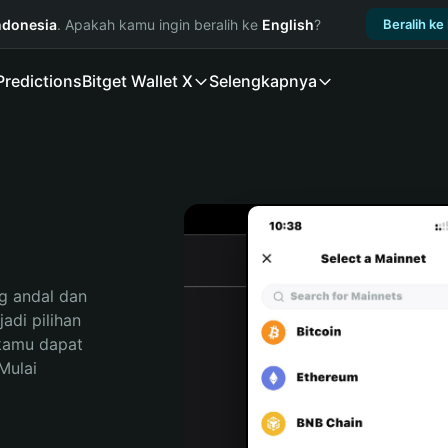
ndonesia
. Apakah kamu ingin beralih ke
English
?
Beralih ke
Predictions
Bitget Wallet X
Selengkapnya
 andal dan 
di pilihan 
kamu dapat 
ulai 