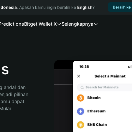
ndonesia
. Apakah kamu ingin beralih ke
English
?
Beralih ke
Predictions
Bitget Wallet X
Selengkapnya
us
 andal dan 
jadi pilihan 
kamu dapat 
ulai 