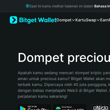
English
Saat ini kamu melihat halaman ini dalam
Bahasa I
日本語
Tiếng Việt
Dompet
Kartu
Swap
Earn
Русский
Español (Latinoamérica)
Türkçe
Italiano
Français
Deutsch
Dompet precio
简体中文
繁體中文
Português (Portugal)
Apakah kamu sedang mencari dompet kripto yang
Bahasa Indonesia
aman untuk precious kamu? Bitget Wallet akan men
ภาษาไทย
terbaik kamu. Dipercaya oleh 40 juta pengguna, 
हिन्दी
dengan bebas menjelajahi Web3 di Bitget Wallet. M
বাংলা
perjalanan kamu sekarang!
Español
Português (Brasil)
Español (Argentina)