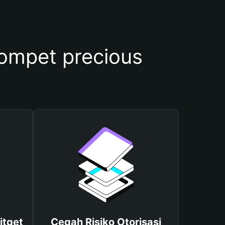
mpet precious
itget
Cegah Risiko Otorisasi