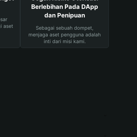
Berlebihan Pada DApp
dan Penipuan
sar
i aset
Sebagai sebuah dompet,
menjaga aset pengguna adalah
inti dari misi kami.