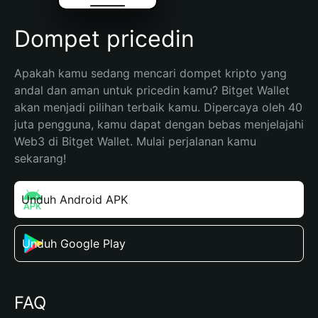
Dompet pricedin
Apakah kamu sedang mencari dompet kripto yang 
andal dan aman untuk pricedin kamu? Bitget Wallet 
akan menjadi pilihan terbaik kamu. Dipercaya oleh 40 
juta pengguna, kamu dapat dengan bebas menjelajahi 
Web3 di Bitget Wallet. Mulai perjalanan kamu 
sekarang!
Unduh Android APK
Unduh Google Play
FAQ