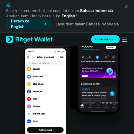
English
日本語
Saat ini kamu melihat halaman ini dalam
Bahasa Indonesia
.
Apakah kamu ingin beralih ke
English
?
Tiếng Việt
Beralih ke
Lanjutkan dalam Bahasa Indonesia
Русский
English
Español (Latinoamérica)
Türkçe
Unduh sekarang
Italiano
Français
Deutsch
简体中文
繁體中文
Português (Portugal)
Bahasa Indonesia
ภาษาไทย
हिन्दी
বাংলা
Español
Português (Brasil)
Español (Argentina)