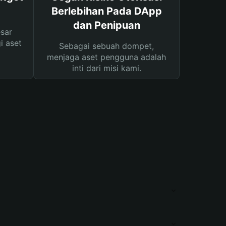
Berlebihan Pada DApp
dan Penipuan
sar
i aset
Sebagai sebuah dompet,
menjaga aset pengguna adalah
inti dari misi kami.