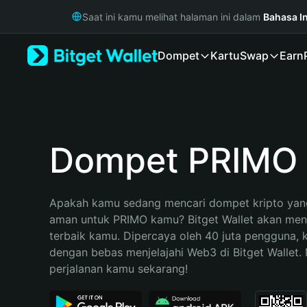
English
Saat ini kamu melihat halaman ini dalam
Bahasa I
日本語
Tiếng Việt
Dompet
Kartu
Swap
Earn
Русский
Español (Latinoamérica)
Türkçe
Italiano
Français
Deutsch
Dompet PRIMO
简体中文
繁體中文
Português (Portugal)
Apakah kamu sedang mencari dompet kripto yang
Bahasa Indonesia
aman untuk PRIMO kamu? Bitget Wallet akan menja
ภาษาไทย
terbaik kamu. Dipercaya oleh 40 juta pengguna, 
हिन्दी
dengan bebas menjelajahi Web3 di Bitget Wallet. M
বাংলা
perjalanan kamu sekarang!
Español
Português (Brasil)
Español (Argentina)