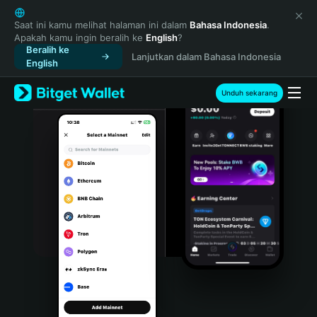
English
日本語
Saat ini kamu melihat halaman ini dalam
Bahasa Indonesia
.
Apakah kamu ingin beralih ke
English
?
Tiếng Việt
Beralih ke
Lanjutkan dalam Bahasa Indonesia
Русский
English
Español (Latinoamérica)
Türkçe
Unduh sekarang
Italiano
Français
Deutsch
简体中文
繁體中文
Português (Portugal)
Bahasa Indonesia
ภาษาไทย
हिन्दी
বাংলা
Español
Português (Brasil)
Español (Argentina)