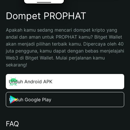
Dompet PROPHAT
Apakah kamu sedang mencari dompet kripto yang 
andal dan aman untuk PROPHAT kamu? Bitget Wallet 
akan menjadi pilihan terbaik kamu. Dipercaya oleh 40 
juta pengguna, kamu dapat dengan bebas menjelajahi 
Web3 di Bitget Wallet. Mulai perjalanan kamu 
sekarang!
Unduh Android APK
Unduh Google Play
FAQ