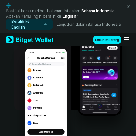
English
日本語
Saat ini kamu melihat halaman ini dalam
Bahasa Indonesia
.
Apakah kamu ingin beralih ke
English
?
Tiếng Việt
Beralih ke
Lanjutkan dalam Bahasa Indonesia
Русский
English
Español (Latinoamérica)
Türkçe
Unduh sekarang
Italiano
Français
Deutsch
简体中文
繁體中文
Português (Portugal)
Bahasa Indonesia
ภาษาไทย
हिन्दी
বাংলা
Español
Português (Brasil)
Español (Argentina)