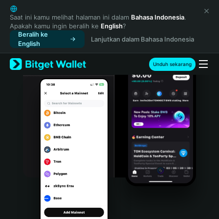
English
日本語
Saat ini kamu melihat halaman ini dalam
Bahasa Indonesia
.
Apakah kamu ingin beralih ke
English
?
Tiếng Việt
Beralih ke
Lanjutkan dalam Bahasa Indonesia
Русский
English
Español (Latinoamérica)
Türkçe
Unduh sekarang
Italiano
Français
Deutsch
简体中文
繁體中文
Português (Portugal)
Bahasa Indonesia
ภาษาไทย
हिन्दी
বাংলা
Español
Português (Brasil)
Español (Argentina)