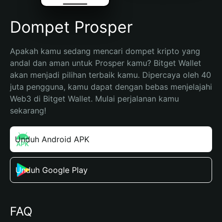
Dompet Prosper
Apakah kamu sedang mencari dompet kripto yang 
andal dan aman untuk Prosper kamu? Bitget Wallet 
akan menjadi pilihan terbaik kamu. Dipercaya oleh 40 
juta pengguna, kamu dapat dengan bebas menjelajahi 
Web3 di Bitget Wallet. Mulai perjalanan kamu 
sekarang!
Unduh Android APK
Unduh Google Play
FAQ