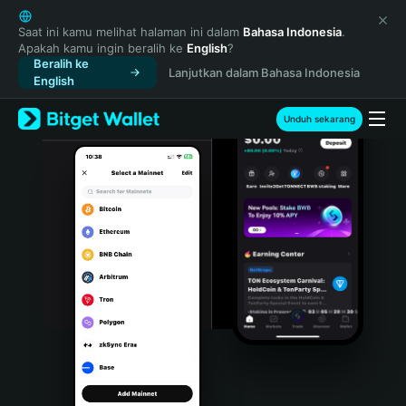
English
日本語
Saat ini kamu melihat halaman ini dalam
Bahasa Indonesia
.
Apakah kamu ingin beralih ke
English
?
Tiếng Việt
Beralih ke
Lanjutkan dalam Bahasa Indonesia
Русский
English
Español (Latinoamérica)
Türkçe
Unduh sekarang
Italiano
Français
Deutsch
简体中文
繁體中文
Português (Portugal)
Bahasa Indonesia
ภาษาไทย
हिन्दी
বাংলা
Español
Português (Brasil)
Español (Argentina)