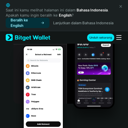
English
日本語
Saat ini kamu melihat halaman ini dalam
Bahasa Indonesia
.
Apakah kamu ingin beralih ke
English
?
Tiếng Việt
Beralih ke
Lanjutkan dalam Bahasa Indonesia
Русский
English
Español (Latinoamérica)
Türkçe
Unduh sekarang
Italiano
Français
Deutsch
简体中文
繁體中文
Português (Portugal)
Bahasa Indonesia
ภาษาไทย
हिन्दी
বাংলা
Español
Português (Brasil)
Español (Argentina)