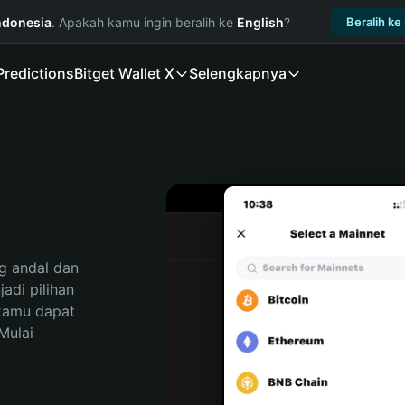
ndonesia
. Apakah kamu ingin beralih ke
English
?
Beralih ke
Predictions
Bitget Wallet X
Selengkapnya
 andal dan 
di pilihan 
kamu dapat 
ulai 