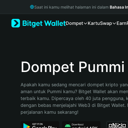
English
Saat ini kamu melihat halaman ini dalam
Bahasa I
日本語
Tiếng Việt
Dompet
Kartu
Swap
Earn
Русский
Español (Latinoamérica)
Türkçe
Italiano
Français
Deutsch
Dompet Pummi
简体中文
繁體中文
Português (Portugal)
Apakah kamu sedang mencari dompet kripto yang
Bahasa Indonesia
aman untuk Pummi kamu? Bitget Wallet akan menja
ภาษาไทย
terbaik kamu. Dipercaya oleh 40 juta pengguna, 
हिन्दी
dengan bebas menjelajahi Web3 di Bitget Wallet. M
বাংলা
perjalanan kamu sekarang!
Español
Português (Brasil)
Español (Argentina)