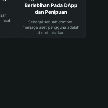
Berlebihan Pada DApp
dan Penipuan
sar
i aset
Sebagai sebuah dompet,
menjaga aset pengguna adalah
inti dari misi kami.