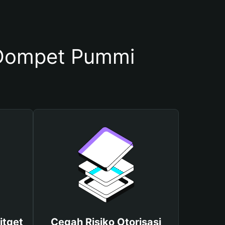
Dompet Pummi
itget
Cegah Risiko Otorisasi