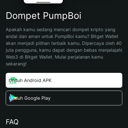
Dompet PumpBoi
Apakah kamu sedang mencari dompet kripto yang 
andal dan aman untuk PumpBoi kamu? Bitget Wallet 
akan menjadi pilihan terbaik kamu. Dipercaya oleh 40 
juta pengguna, kamu dapat dengan bebas menjelajahi 
Web3 di Bitget Wallet. Mulai perjalanan kamu 
sekarang!
Unduh Android APK
Unduh Google Play
FAQ