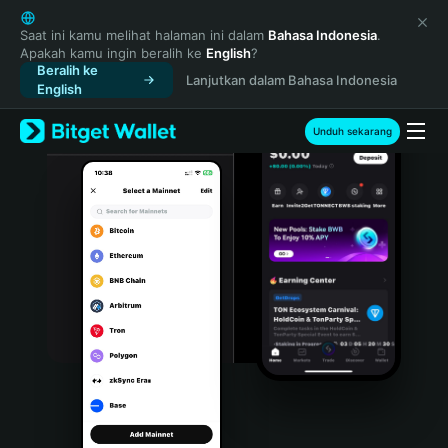
English
日本語
Saat ini kamu melihat halaman ini dalam
Bahasa Indonesia
.
Apakah kamu ingin beralih ke
English
?
Tiếng Việt
Beralih ke
Lanjutkan dalam Bahasa Indonesia
Русский
English
Español (Latinoamérica)
Türkçe
Unduh sekarang
Italiano
Français
Deutsch
简体中文
繁體中文
Português (Portugal)
Bahasa Indonesia
ภาษาไทย
हिन्दी
বাংলা
Español
Português (Brasil)
Español (Argentina)