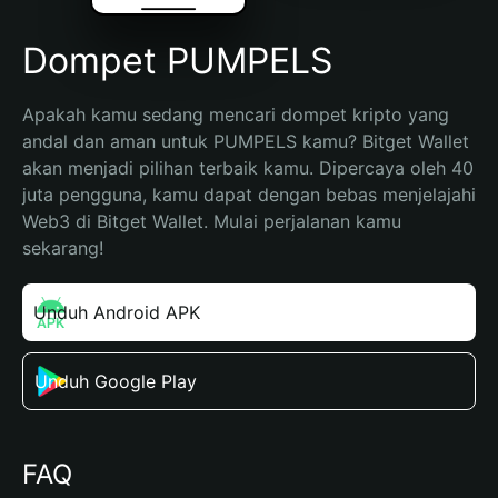
Dompet PUMPELS
Apakah kamu sedang mencari dompet kripto yang 
andal dan aman untuk PUMPELS kamu? Bitget Wallet 
akan menjadi pilihan terbaik kamu. Dipercaya oleh 40 
juta pengguna, kamu dapat dengan bebas menjelajahi 
Web3 di Bitget Wallet. Mulai perjalanan kamu 
sekarang!
Unduh Android APK
Unduh Google Play
FAQ