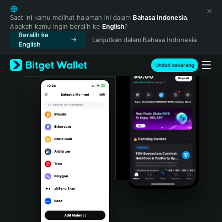
English
日本語
Saat ini kamu melihat halaman ini dalam
Bahasa Indonesia
.
Apakah kamu ingin beralih ke
English
?
Tiếng Việt
Beralih ke
Lanjutkan dalam Bahasa Indonesia
Русский
English
Español (Latinoamérica)
Türkçe
Unduh sekarang
Italiano
Français
Deutsch
简体中文
繁體中文
Português (Portugal)
Bahasa Indonesia
ภาษาไทย
हिन्दी
বাংলা
Español
Português (Brasil)
Español (Argentina)