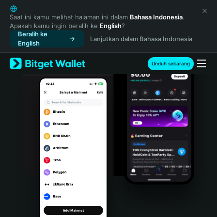
English
日本語
Saat ini kamu melihat halaman ini dalam
Bahasa Indonesia
.
Apakah kamu ingin beralih ke
English
?
Tiếng Việt
Beralih ke
Lanjutkan dalam Bahasa Indonesia
Русский
English
Español (Latinoamérica)
Türkçe
Unduh sekarang
Italiano
Français
Deutsch
简体中文
繁體中文
Português (Portugal)
Bahasa Indonesia
ภาษาไทย
हिन्दी
বাংলা
Español
Português (Brasil)
Español (Argentina)