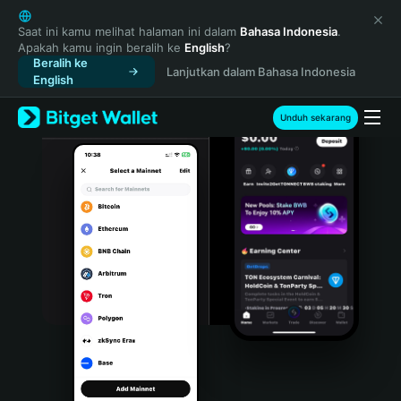
English
日本語
Saat ini kamu melihat halaman ini dalam
Bahasa Indonesia
.
Apakah kamu ingin beralih ke
English
?
Tiếng Việt
Beralih ke
Lanjutkan dalam Bahasa Indonesia
Русский
English
Español (Latinoamérica)
Türkçe
Unduh sekarang
Italiano
Français
Deutsch
简体中文
繁體中文
Português (Portugal)
Bahasa Indonesia
ภาษาไทย
हिन्दी
বাংলা
Español
Português (Brasil)
Español (Argentina)