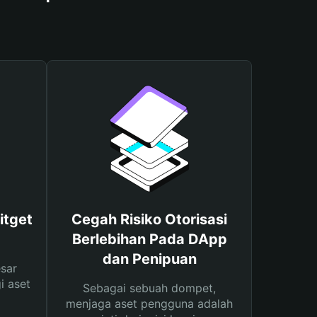
itget
Cegah Risiko Otorisasi
Berlebihan Pada DApp
dan Penipuan
sar
i aset
Sebagai sebuah dompet,
menjaga aset pengguna adalah