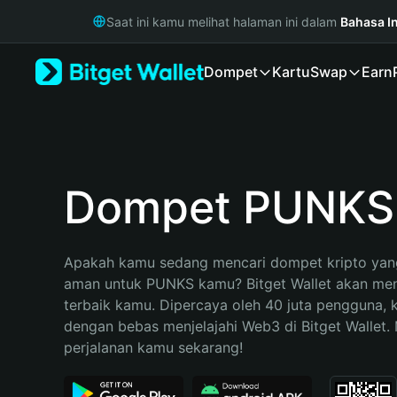
English
Saat ini kamu melihat halaman ini dalam
Bahasa I
日本語
Tiếng Việt
Dompet
Kartu
Swap
Earn
Русский
Español (Latinoamérica)
Türkçe
Italiano
Français
Deutsch
Dompet PUNKS
简体中文
繁體中文
Português (Portugal)
Apakah kamu sedang mencari dompet kripto yang
Bahasa Indonesia
aman untuk PUNKS kamu? Bitget Wallet akan menja
ภาษาไทย
terbaik kamu. Dipercaya oleh 40 juta pengguna, 
हिन्दी
dengan bebas menjelajahi Web3 di Bitget Wallet. M
বাংলা
perjalanan kamu sekarang!
Español
Português (Brasil)
Español (Argentina)