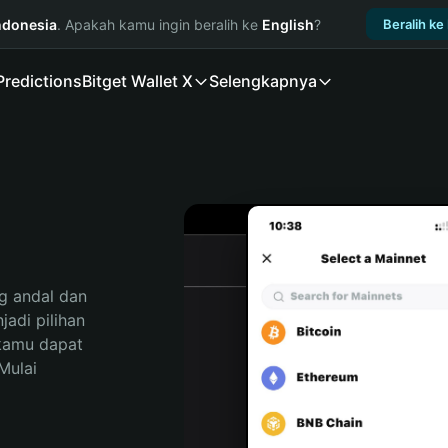
ndonesia
. Apakah kamu ingin beralih ke
English
?
Beralih ke
Predictions
Bitget Wallet X
Selengkapnya
 andal dan 
di pilihan 
kamu dapat 
ulai 