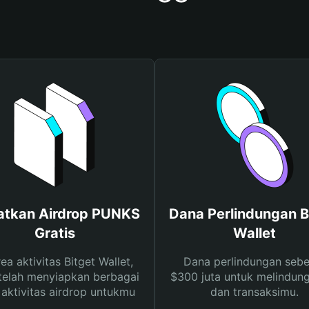
atkan Airdrop PUNKS
Dana Perlindungan B
Gratis
Wallet
rea aktivitas Bitget Wallet,
Dana perlindungan sebe
telah menyiapkan berbagai
$300 juta untuk melindung
s aktivitas airdrop untukmu
dan transaksimu.