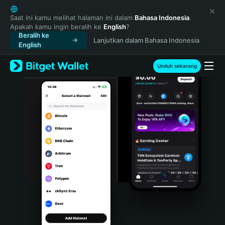
English
日本語
Saat ini kamu melihat halaman ini dalam
Bahasa Indonesia
.
Apakah kamu ingin beralih ke
English
?
Tiếng Việt
Beralih ke
Lanjutkan dalam Bahasa Indonesia
Русский
English
Español (Latinoamérica)
Türkçe
Unduh sekarang
Italiano
Français
Deutsch
简体中文
繁體中文
Português (Portugal)
Bahasa Indonesia
ภาษาไทย
हिन्दी
বাংলা
Español
Português (Brasil)
Español (Argentina)