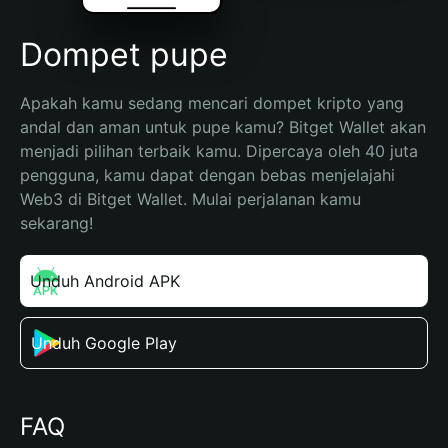
Dompet pupe
Apakah kamu sedang mencari dompet kripto yang 
andal dan aman untuk pupe kamu? Bitget Wallet akan 
menjadi pilihan terbaik kamu. Dipercaya oleh 40 juta 
pengguna, kamu dapat dengan bebas menjelajahi 
Web3 di Bitget Wallet. Mulai perjalanan kamu 
sekarang!
Unduh Android APK
Unduh Google Play
FAQ