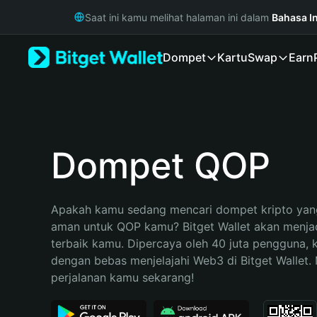
English
Saat ini kamu melihat halaman ini dalam
Bahasa I
日本語
Tiếng Việt
Dompet
Kartu
Swap
Earn
Русский
Español (Latinoamérica)
Türkçe
Italiano
Français
Deutsch
Dompet QOP
简体中文
繁體中文
Português (Portugal)
Apakah kamu sedang mencari dompet kripto yang
Bahasa Indonesia
aman untuk QOP kamu? Bitget Wallet akan menjadi
ภาษาไทย
terbaik kamu. Dipercaya oleh 40 juta pengguna, 
हिन्दी
dengan bebas menjelajahi Web3 di Bitget Wallet. M
বাংলা
perjalanan kamu sekarang!
Español
Português (Brasil)
Español (Argentina)