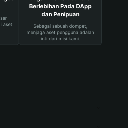
Berlebihan Pada DApp
dan Penipuan
sar
i aset
Sebagai sebuah dompet,
menjaga aset pengguna adalah
inti dari misi kami.