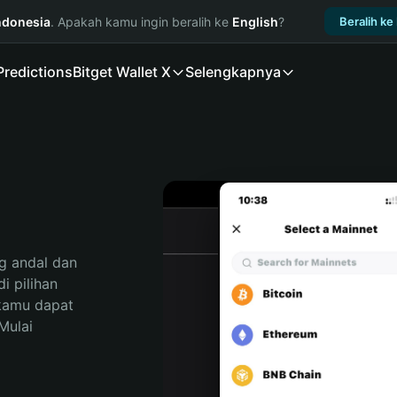
ndonesia
. Apakah kamu ingin beralih ke
English
?
Beralih ke
Predictions
Bitget Wallet X
Selengkapnya
 andal dan 
 pilihan 
kamu dapat 
ulai 