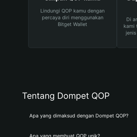
Lindungi QOP kamu dengan
percaya diri menggunakan
Di a
Bitget Wallet
kami 
jeni
Tentang Dompet QOP
Apa yang dimaksud dengan Dompet QOP?
Apa yang membuat QOP unik?