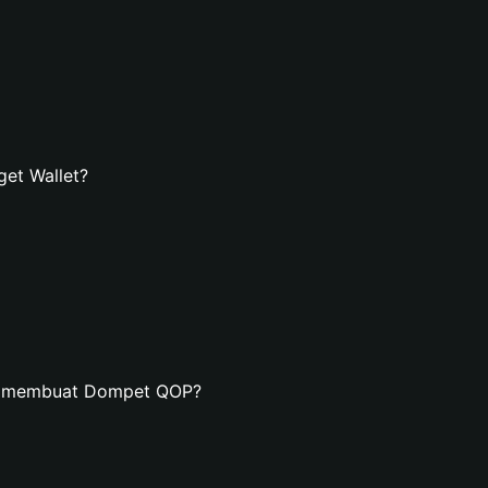
et Wallet?
an membuat Dompet QOP?