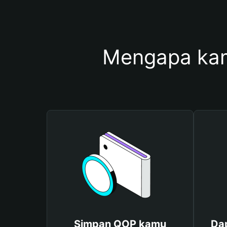
Mengapa ka
Simpan QOP kamu
Da