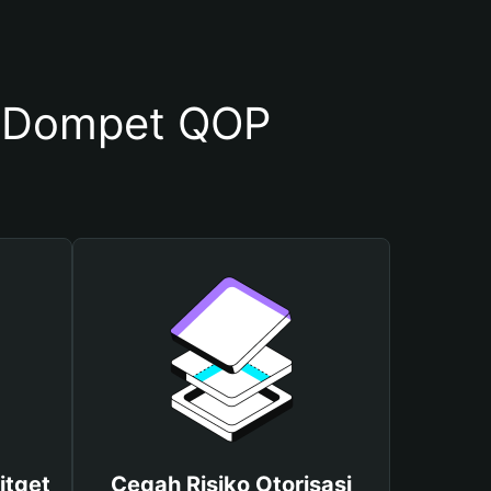
 Dompet QOP
itget
Cegah Risiko Otorisasi