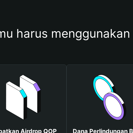
mu harus menggunakan
patkan Airdrop QOP
Dana Perlindungan B