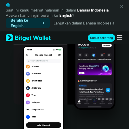
English
日本語
Saat ini kamu melihat halaman ini dalam
Bahasa Indonesia
.
Apakah kamu ingin beralih ke
English
?
Tiếng Việt
Beralih ke
Lanjutkan dalam Bahasa Indonesia
Русский
English
Español (Latinoamérica)
Türkçe
Unduh sekarang
Italiano
Français
Deutsch
简体中文
繁體中文
Português (Portugal)
Bahasa Indonesia
ภาษาไทย
हिन्दी
বাংলা
Español
Português (Brasil)
Español (Argentina)