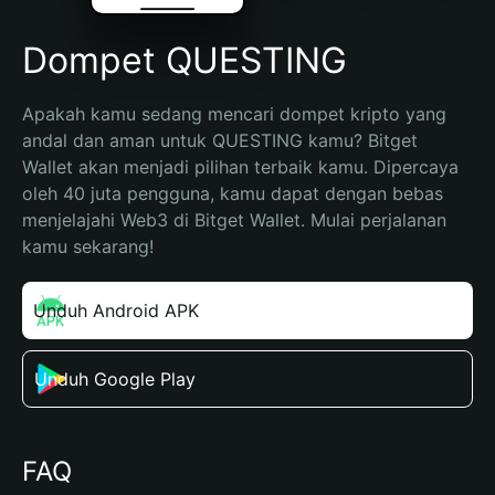
Dompet QUESTING
Apakah kamu sedang mencari dompet kripto yang 
andal dan aman untuk QUESTING kamu? Bitget 
Wallet akan menjadi pilihan terbaik kamu. Dipercaya 
oleh 40 juta pengguna, kamu dapat dengan bebas 
menjelajahi Web3 di Bitget Wallet. Mulai perjalanan 
kamu sekarang!
Unduh Android APK
Unduh Google Play
FAQ