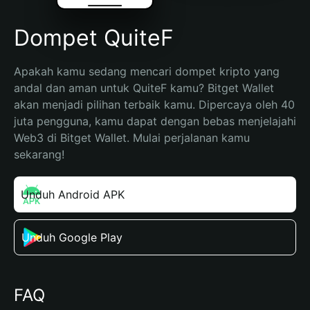
Dompet QuiteF
Apakah kamu sedang mencari dompet kripto yang 
andal dan aman untuk QuiteF kamu? Bitget Wallet 
akan menjadi pilihan terbaik kamu. Dipercaya oleh 40 
juta pengguna, kamu dapat dengan bebas menjelajahi 
Web3 di Bitget Wallet. Mulai perjalanan kamu 
sekarang!
Unduh Android APK
Unduh Google Play
FAQ