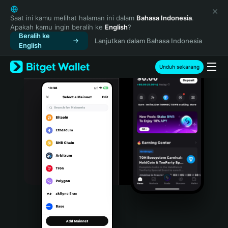
English
日本語
Saat ini kamu melihat halaman ini dalam
Bahasa Indonesia
.
Apakah kamu ingin beralih ke
English
?
Tiếng Việt
Beralih ke
Lanjutkan dalam Bahasa Indonesia
Русский
English
Español (Latinoamérica)
Türkçe
Unduh sekarang
Italiano
Français
Deutsch
简体中文
繁體中文
Português (Portugal)
Bahasa Indonesia
ภาษาไทย
हिन्दी
বাংলা
Español
Português (Brasil)
Español (Argentina)