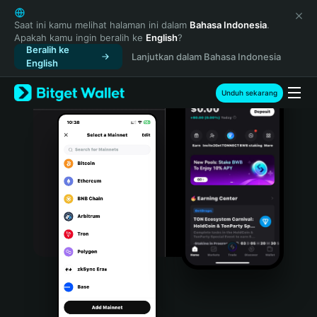
English
日本語
Saat ini kamu melihat halaman ini dalam
Bahasa Indonesia
.
Apakah kamu ingin beralih ke
English
?
Tiếng Việt
Beralih ke
Lanjutkan dalam Bahasa Indonesia
Русский
English
Español (Latinoamérica)
Türkçe
Unduh sekarang
Italiano
Français
Deutsch
简体中文
繁體中文
Português (Portugal)
Bahasa Indonesia
ภาษาไทย
हिन्दी
বাংলা
Español
Português (Brasil)
Español (Argentina)