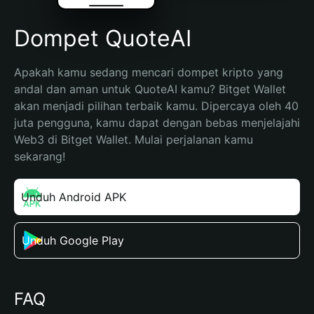
Dompet QuoteAI
Apakah kamu sedang mencari dompet kripto yang 
andal dan aman untuk QuoteAI kamu? Bitget Wallet 
akan menjadi pilihan terbaik kamu. Dipercaya oleh 40 
juta pengguna, kamu dapat dengan bebas menjelajahi 
Web3 di Bitget Wallet. Mulai perjalanan kamu 
sekarang!
Unduh Android APK
Unduh Google Play
FAQ