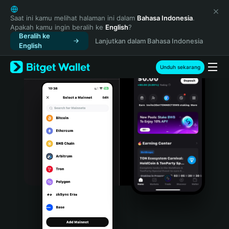
English
日本語
Saat ini kamu melihat halaman ini dalam
Bahasa Indonesia
.
Apakah kamu ingin beralih ke
English
?
Tiếng Việt
Beralih ke
Lanjutkan dalam Bahasa Indonesia
Русский
English
Español (Latinoamérica)
Türkçe
Unduh sekarang
Italiano
Français
Deutsch
简体中文
繁體中文
Português (Portugal)
Bahasa Indonesia
ภาษาไทย
हिन्दी
বাংলা
Español
Português (Brasil)
Español (Argentina)