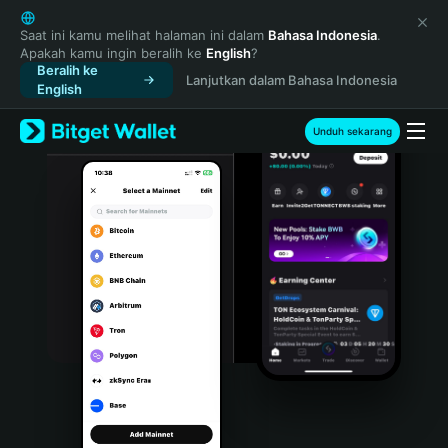
English
日本語
Saat ini kamu melihat halaman ini dalam
Bahasa Indonesia
.
Apakah kamu ingin beralih ke
English
?
Tiếng Việt
Beralih ke
Lanjutkan dalam Bahasa Indonesia
Русский
English
Español (Latinoamérica)
Türkçe
Unduh sekarang
Italiano
Français
Deutsch
简体中文
繁體中文
Português (Portugal)
Bahasa Indonesia
ภาษาไทย
हिन्दी
বাংলা
Español
Português (Brasil)
Español (Argentina)