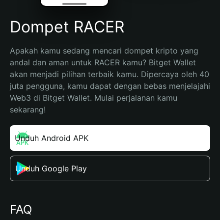
Dompet RACER
Apakah kamu sedang mencari dompet kripto yang 
andal dan aman untuk RACER kamu? Bitget Wallet 
akan menjadi pilihan terbaik kamu. Dipercaya oleh 40 
juta pengguna, kamu dapat dengan bebas menjelajahi 
Web3 di Bitget Wallet. Mulai perjalanan kamu 
sekarang!
Unduh Android APK
Unduh Google Play
FAQ