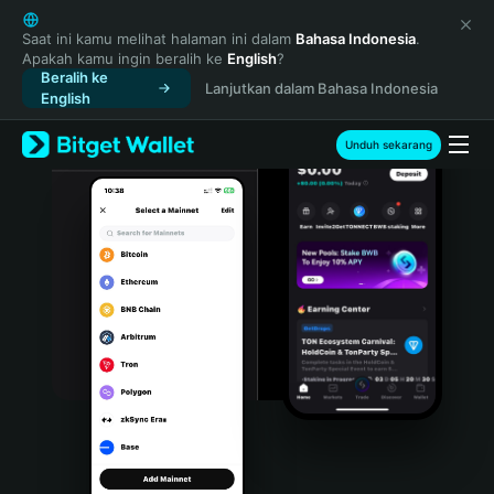
English
日本語
Saat ini kamu melihat halaman ini dalam
Bahasa Indonesia
.
Apakah kamu ingin beralih ke
English
?
Tiếng Việt
Beralih ke
Lanjutkan dalam Bahasa Indonesia
Русский
English
Español (Latinoamérica)
Türkçe
Unduh sekarang
Italiano
Français
Deutsch
简体中文
繁體中文
Português (Portugal)
Bahasa Indonesia
ภาษาไทย
हिन्दी
বাংলা
Español
Português (Brasil)
Español (Argentina)