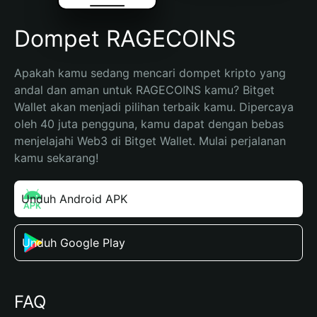
Dompet RAGECOINS
Apakah kamu sedang mencari dompet kripto yang 
andal dan aman untuk RAGECOINS kamu? Bitget 
Wallet akan menjadi pilihan terbaik kamu. Dipercaya 
oleh 40 juta pengguna, kamu dapat dengan bebas 
menjelajahi Web3 di Bitget Wallet. Mulai perjalanan 
kamu sekarang!
Unduh Android APK
Unduh Google Play
FAQ