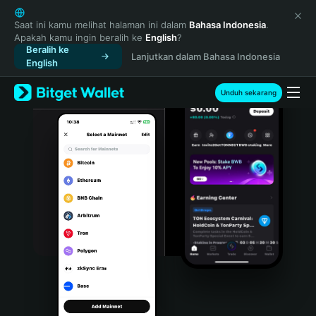
English
日本語
Saat ini kamu melihat halaman ini dalam
Bahasa Indonesia
.
Apakah kamu ingin beralih ke
English
?
Tiếng Việt
Beralih ke
Lanjutkan dalam Bahasa Indonesia
Русский
English
Español (Latinoamérica)
Türkçe
Unduh sekarang
Italiano
Français
Deutsch
简体中文
繁體中文
Português (Portugal)
Bahasa Indonesia
ภาษาไทย
हिन्दी
বাংলা
Español
Português (Brasil)
Español (Argentina)