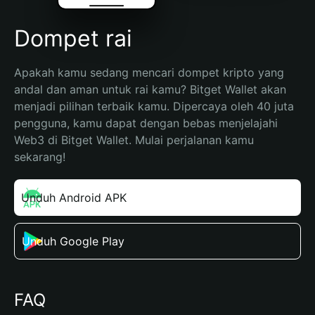
Dompet rai
Apakah kamu sedang mencari dompet kripto yang 
andal dan aman untuk rai kamu? Bitget Wallet akan 
menjadi pilihan terbaik kamu. Dipercaya oleh 40 juta 
pengguna, kamu dapat dengan bebas menjelajahi 
Web3 di Bitget Wallet. Mulai perjalanan kamu 
sekarang!
Unduh Android APK
Unduh Google Play
FAQ