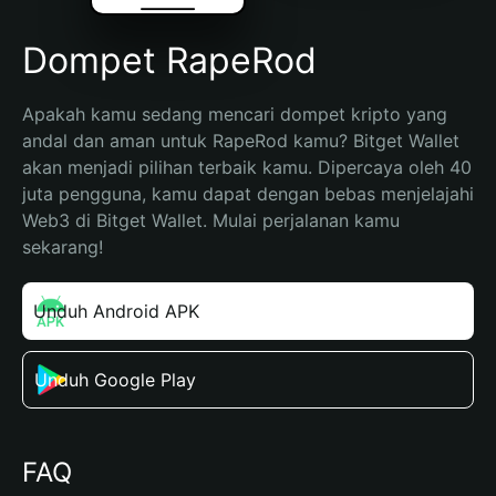
Dompet RapeRod
Apakah kamu sedang mencari dompet kripto yang 
andal dan aman untuk RapeRod kamu? Bitget Wallet 
akan menjadi pilihan terbaik kamu. Dipercaya oleh 40 
juta pengguna, kamu dapat dengan bebas menjelajahi 
Web3 di Bitget Wallet. Mulai perjalanan kamu 
sekarang!
Unduh Android APK
Unduh Google Play
FAQ