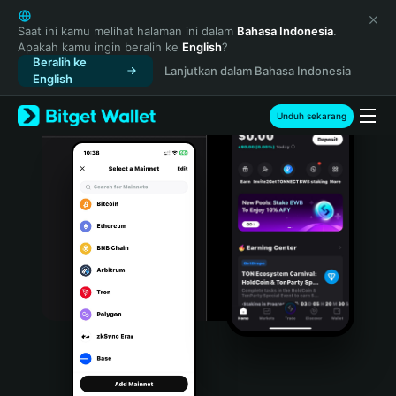
English
日本語
Saat ini kamu melihat halaman ini dalam
Bahasa Indonesia
.
Apakah kamu ingin beralih ke
English
?
Tiếng Việt
Beralih ke
Lanjutkan dalam Bahasa Indonesia
Русский
English
Español (Latinoamérica)
Türkçe
Unduh sekarang
Italiano
Français
Deutsch
简体中文
繁體中文
Português (Portugal)
Bahasa Indonesia
ภาษาไทย
हिन्दी
বাংলা
Español
Português (Brasil)
Español (Argentina)