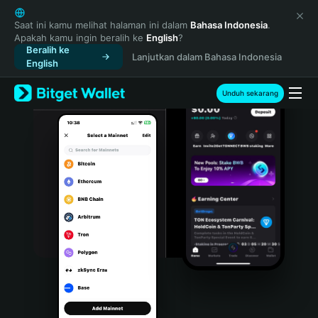
English
日本語
Saat ini kamu melihat halaman ini dalam
Bahasa Indonesia
.
Apakah kamu ingin beralih ke
English
?
Tiếng Việt
Beralih ke
Lanjutkan dalam Bahasa Indonesia
Русский
English
Español (Latinoamérica)
Türkçe
Unduh sekarang
Italiano
Français
Deutsch
简体中文
繁體中文
Português (Portugal)
Bahasa Indonesia
ภาษาไทย
हिन्दी
বাংলা
Español
Português (Brasil)
Español (Argentina)