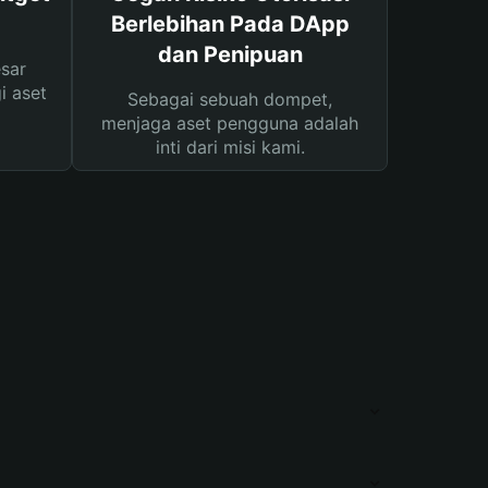
Berlebihan Pada DApp
dan Penipuan
sar
i aset
Sebagai sebuah dompet,
menjaga aset pengguna adalah
inti dari misi kami.