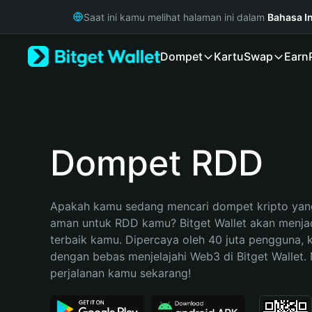
English
Saat ini kamu melihat halaman ini dalam
Bahasa I
日本語
Tiếng Việt
Dompet
Kartu
Swap
Earn
Русский
Español (Latinoamérica)
Türkçe
Italiano
Français
Deutsch
Dompet RDD
简体中文
繁體中文
Português (Portugal)
Apakah kamu sedang mencari dompet kripto yang
Bahasa Indonesia
aman untuk RDD kamu? Bitget Wallet akan menjadi
ภาษาไทย
terbaik kamu. Dipercaya oleh 40 juta pengguna, 
हिन्दी
dengan bebas menjelajahi Web3 di Bitget Wallet. M
বাংলা
perjalanan kamu sekarang!
Español
Português (Brasil)
Español (Argentina)