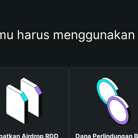
mu harus menggunakan
patkan Airdrop RDD
Dana Perlindungan B