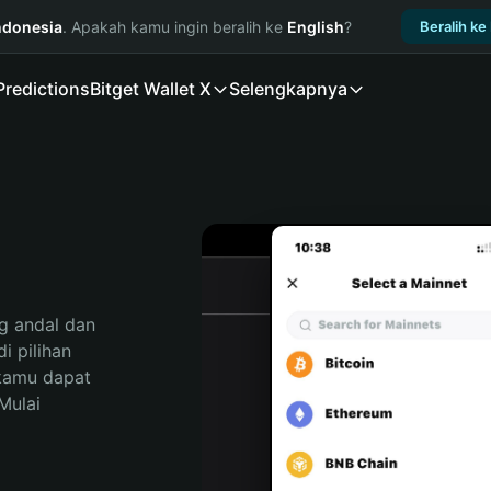
ndonesia
. Apakah kamu ingin beralih ke
English
?
Beralih ke
Predictions
Bitget Wallet X
Selengkapnya
 andal dan 
 pilihan 
kamu dapat 
ulai 