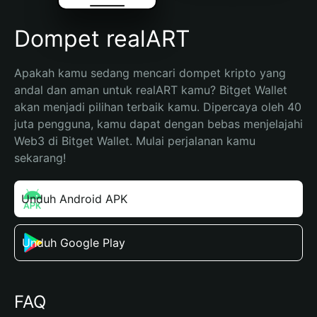
Dompet realART
Apakah kamu sedang mencari dompet kripto yang 
andal dan aman untuk realART kamu? Bitget Wallet 
akan menjadi pilihan terbaik kamu. Dipercaya oleh 40 
juta pengguna, kamu dapat dengan bebas menjelajahi 
Web3 di Bitget Wallet. Mulai perjalanan kamu 
sekarang!
Unduh Android APK
Unduh Google Play
FAQ