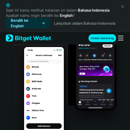
English
日本語
Saat ini kamu melihat halaman ini dalam
Bahasa Indonesia
.
Apakah kamu ingin beralih ke
English
?
Tiếng Việt
Beralih ke
Lanjutkan dalam Bahasa Indonesia
Русский
English
Español (Latinoamérica)
Türkçe
Unduh sekarang
Italiano
Français
Deutsch
简体中文
繁體中文
Português (Portugal)
Bahasa Indonesia
ภาษาไทย
हिन्दी
বাংলা
Español
Português (Brasil)
Español (Argentina)