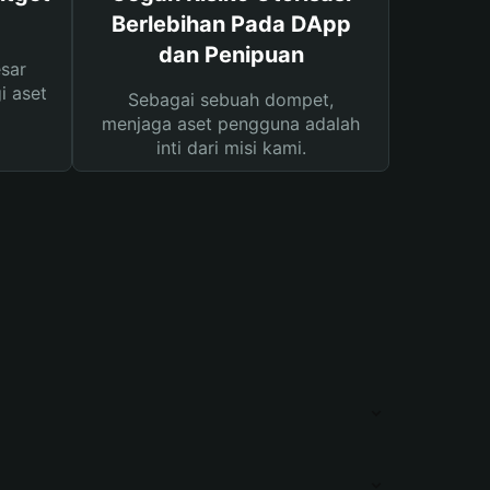
Berlebihan Pada DApp
dan Penipuan
sar
i aset
Sebagai sebuah dompet,
menjaga aset pengguna adalah
inti dari misi kami.