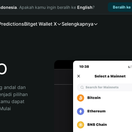
ndonesia
. Apakah kamu ingin beralih ke
English
?
Beralih ke
Predictions
Bitget Wallet X
Selengkapnya
O
 andal dan 
adi pilihan 
kamu dapat 
ulai 