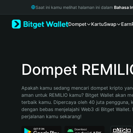
English
Saat ini kamu melihat halaman ini dalam
Bahasa I
日本語
Tiếng Việt
Dompet
Kartu
Swap
Earn
Русский
Español (Latinoamérica)
Türkçe
Italiano
Français
Deutsch
Dompet REMILI
简体中文
繁體中文
Português (Portugal)
Apakah kamu sedang mencari dompet kripto yang
Bahasa Indonesia
aman untuk REMILIO kamu? Bitget Wallet akan menj
ภาษาไทย
terbaik kamu. Dipercaya oleh 40 juta pengguna, 
हिन्दी
dengan bebas menjelajahi Web3 di Bitget Wallet. M
বাংলা
perjalanan kamu sekarang!
Español
Português (Brasil)
Español (Argentina)