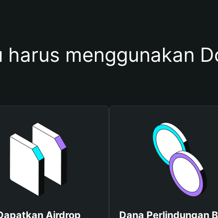
 harus menggunakan D
Dapatkan Airdrop
Dana Perlindungan B