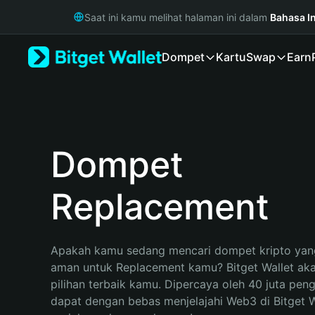
English
Saat ini kamu melihat halaman ini dalam
Bahasa I
日本語
Tiếng Việt
Dompet
Kartu
Swap
Earn
Русский
Español (Latinoamérica)
Türkçe
Italiano
Français
Deutsch
Dompet
简体中文
繁體中文
Replacement
Português (Portugal)
Bahasa Indonesia
ภาษาไทย
हिन्दी
Apakah kamu sedang mencari dompet kripto yang
বাংলা
aman untuk Replacement kamu? Bitget Wallet aka
Español
pilihan terbaik kamu. Dipercaya oleh 40 juta pen
Português (Brasil)
dapat dengan bebas menjelajahi Web3 di Bitget Wa
Español (Argentina)