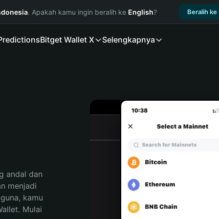
ndonesia
. Apakah kamu ingin beralih ke
English
?
Beralih ke
Predictions
Bitget Wallet X
Selengkapnya
 andal dan 
n menjadi 
gguna, kamu 
llet. Mulai 