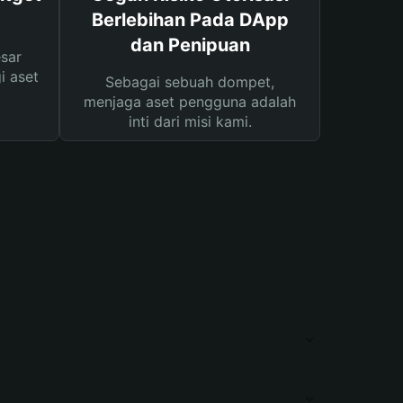
Berlebihan Pada DApp
dan Penipuan
sar
i aset
Sebagai sebuah dompet,
menjaga aset pengguna adalah
inti dari misi kami.